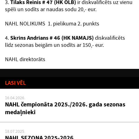
3.
Tilaks Reinis # 47 (HK OLB)
ir diskvalificēts uz vienu
spēli un sodīts ar naudas sodu 20,- eur.
NAHL NOLIKUMS 1. pielikuma 2. punkts
4.
Skrins Andrians # 46 (HK NAMAJS)
diskvalificēts
līdz sezonas beigām
un sodīts ar 150,- eur.
NAHL direktorāts
LASI VĒL
16.04.2026.
NAHL čempionāta 2025./2026. gada sezonas
medaļnieki
18.07.2025.
NAHL SEZONA 2025-2026