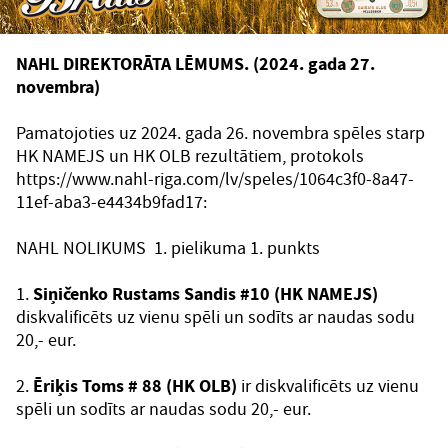
NAHL DIREKTORĀTA LĒMUMS. (2024. gada 27.
novembra)
Pamatojoties uz 2024. gada 26. novembra spēles starp
HK NAMEJS un HK OLB rezultātiem, protokols
https://www.nahl-riga.com/lv/speles/1064c3f0-8a47-
11ef-aba3-e4434b9fad17
:
NAHL NOLIKUMS 1. pielikuma 1. punkts
1.
Siņičenko Rustams Sandis #10 (HK NAMEJS)
diskvalificēts uz vienu spēli un sodīts ar naudas sodu
20,- eur.
2.
Ēriķis Toms # 88 (HK OLB)
ir diskvalificēts uz vienu
spēli un sodīts ar naudas sodu 20,- eur.