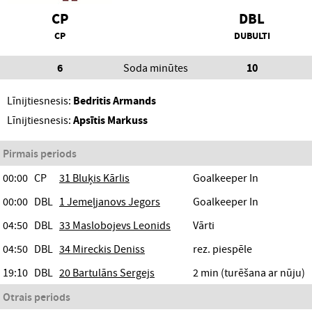
CP
DBL
CP
DUBULTI
6
Soda minūtes
10
Līnijtiesnesis:
Bedritis Armands
Līnijtiesnesis:
Apsītis Markuss
Pirmais periods
00:00
CP
31 Bluķis Kārlis
Goalkeeper In
00:00
DBL
1 Jemeļjanovs Jegors
Goalkeeper In
04:50
DBL
33 Maslobojevs Leonids
Vārti
04:50
DBL
34 Mireckis Deniss
rez. piespēle
19:10
DBL
20 Bartulāns Sergejs
2 min (turēšana ar nūju)
Otrais periods