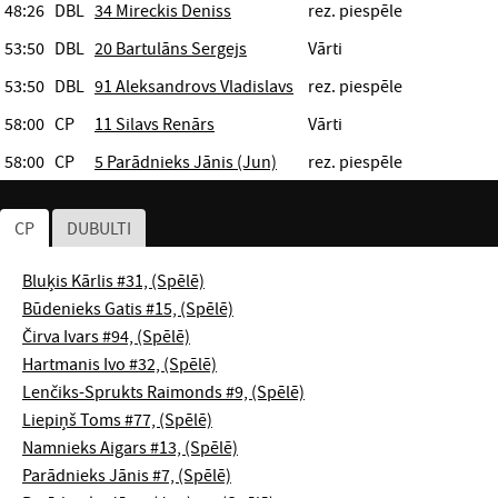
48:26
DBL
34 Mireckis Deniss
rez. piespēle
53:50
DBL
20 Bartulāns Sergejs
Vārti
53:50
DBL
91 Aleksandrovs Vladislavs
rez. piespēle
58:00
CP
11 Silavs Renārs
Vārti
58:00
CP
5 Parādnieks Jānis (Jun)
rez. piespēle
CP
DUBULTI
Bluķis Kārlis #31, (Spēlē)
Būdenieks Gatis #15, (Spēlē)
Čirva Ivars #94, (Spēlē)
Hartmanis Ivo #32, (Spēlē)
Lenčiks-Sprukts Raimonds #9, (Spēlē)
Liepiņš Toms #77, (Spēlē)
Namnieks Aigars #13, (Spēlē)
Parādnieks Jānis #7, (Spēlē)