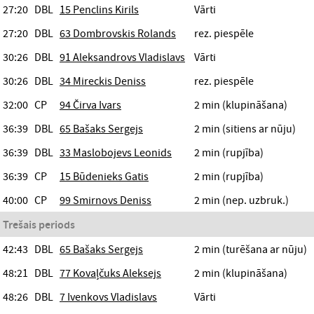
27:20
DBL
15 Penclins Kirils
Vārti
27:20
DBL
63 Dombrovskis Rolands
rez. piespēle
30:26
DBL
91 Aleksandrovs Vladislavs
Vārti
30:26
DBL
34 Mireckis Deniss
rez. piespēle
32:00
CP
94 Čirva Ivars
2 min (klupināšana)
36:39
DBL
65 Bašaks Sergejs
2 min (sitiens ar nūju)
36:39
DBL
33 Maslobojevs Leonids
2 min (rupjība)
36:39
CP
15 Būdenieks Gatis
2 min (rupjība)
40:00
CP
99 Smirnovs Deniss
2 min (nep. uzbruk.)
Trešais periods
42:43
DBL
65 Bašaks Sergejs
2 min (turēšana ar nūju)
48:21
DBL
77 Kovaļčuks Aleksejs
2 min (klupināšana)
48:26
DBL
7 Ivenkovs Vladislavs
Vārti