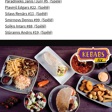
Parādnieks Jānis (Jun) #5, (Spēlē)
Pļaviņš Edgars #22, (Spēlē)
Silavs Renārs #11, (Spēlē)
Smirnovs Deniss #99, (Spēlē)
Spīķis Intars #88, (Spēlē)
Stūrainis Andris #19, (Spēlē)