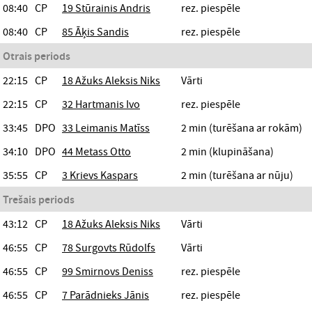
08:40
CP
19 Stūrainis Andris
rez. piespēle
08:40
CP
85 Āķis Sandis
rez. piespēle
Otrais periods
22:15
CP
18 Ažuks Aleksis Niks
Vārti
22:15
CP
32 Hartmanis Ivo
rez. piespēle
33:45
DPO
33 Leimanis Matīss
2 min (turēšana ar rokām)
34:10
DPO
44 Metass Otto
2 min (klupināšana)
35:55
CP
3 Krievs Kaspars
2 min (turēšana ar nūju)
Trešais periods
43:12
CP
18 Ažuks Aleksis Niks
Vārti
46:55
CP
78 Surgovts Rūdolfs
Vārti
46:55
CP
99 Smirnovs Deniss
rez. piespēle
46:55
CP
7 Parādnieks Jānis
rez. piespēle