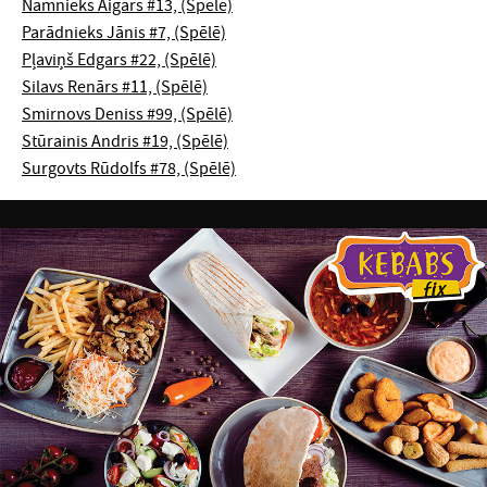
Namnieks Aigars #13, (Spēlē)
Parādnieks Jānis #7, (Spēlē)
Pļaviņš Edgars #22, (Spēlē)
Silavs Renārs #11, (Spēlē)
Smirnovs Deniss #99, (Spēlē)
Stūrainis Andris #19, (Spēlē)
Surgovts Rūdolfs #78, (Spēlē)