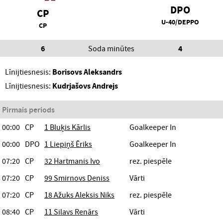
DPO
CP
U-40/DEPPO
CP
6
Soda minūtes
4
Līnijtiesnesis:
Borisovs Aleksandrs
Līnijtiesnesis:
Kudrjašovs Andrejs
Pirmais periods
00:00
CP
1 Bluķis Kārlis
Goalkeeper In
00:00
DPO
1 Liepiņš Ēriks
Goalkeeper In
07:20
CP
32 Hartmanis Ivo
rez. piespēle
07:20
CP
99 Smirnovs Deniss
Vārti
07:20
CP
18 Ažuks Aleksis Niks
rez. piespēle
08:40
CP
11 Silavs Renārs
Vārti