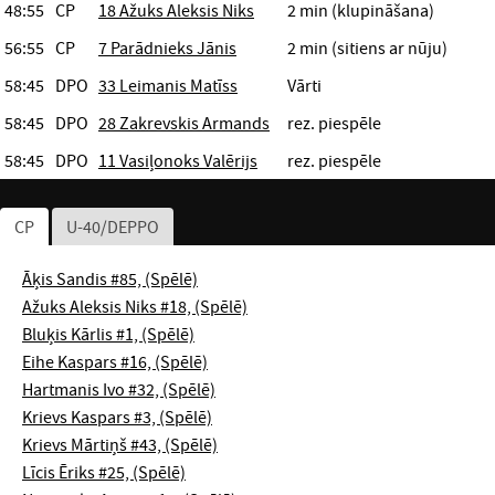
48:55
CP
18 Ažuks Aleksis Niks
2 min (klupināšana)
56:55
CP
7 Parādnieks Jānis
2 min (sitiens ar nūju)
58:45
DPO
33 Leimanis Matīss
Vārti
58:45
DPO
28 Zakrevskis Armands
rez. piespēle
58:45
DPO
11 Vasiļonoks Valērijs
rez. piespēle
CP
U-40/DEPPO
Āķis Sandis #85, (Spēlē)
Ažuks Aleksis Niks #18, (Spēlē)
Bluķis Kārlis #1, (Spēlē)
Eihe Kaspars #16, (Spēlē)
Hartmanis Ivo #32, (Spēlē)
Krievs Kaspars #3, (Spēlē)
Krievs Mārtiņš #43, (Spēlē)
Līcis Ēriks #25, (Spēlē)