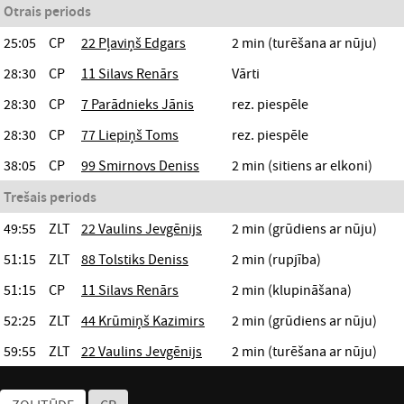
Otrais periods
25:05
CP
22 Pļaviņš Edgars
2 min (turēšana ar nūju)
28:30
CP
11 Silavs Renārs
Vārti
28:30
CP
7 Parādnieks Jānis
rez. piespēle
28:30
CP
77 Liepiņš Toms
rez. piespēle
38:05
CP
99 Smirnovs Deniss
2 min (sitiens ar elkoni)
Trešais periods
49:55
ZLT
22 Vaulins Jevgēnijs
2 min (grūdiens ar nūju)
51:15
ZLT
88 Tolstiks Deniss
2 min (rupjība)
51:15
CP
11 Silavs Renārs
2 min (klupināšana)
52:25
ZLT
44 Krūmiņš Kazimirs
2 min (grūdiens ar nūju)
59:55
ZLT
22 Vaulins Jevgēnijs
2 min (turēšana ar nūju)