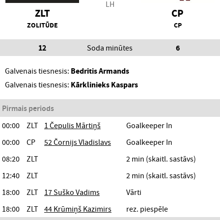
LH
ZLT
CP
ZOLITŪDE
CP
12
Soda minūtes
6
Galvenais tiesnesis:
Bedritis Armands
Galvenais tiesnesis:
Kārklinieks Kaspars
Pirmais periods
00:00
ZLT
1 Čepulis Mārtiņš
Goalkeeper In
00:00
CP
52 Čornijs Vladislavs
Goalkeeper In
08:20
ZLT
2 min (skaitl. sastāvs)
12:40
ZLT
2 min (skaitl. sastāvs)
18:00
ZLT
17 Suško Vadims
Vārti
18:00
ZLT
44 Krūmiņš Kazimirs
rez. piespēle