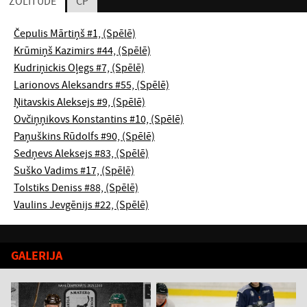
ZOLITŪDE
CP
Čepulis Mārtiņš #1, (Spēlē)
Krūmiņš Kazimirs #44, (Spēlē)
Kudriņickis Oļegs #7, (Spēlē)
Larionovs Aleksandrs #55, (Spēlē)
Ņitavskis Aleksejs #9, (Spēlē)
Ovčiņņikovs Konstantins #10, (Spēlē)
Paņuškins Rūdolfs #90, (Spēlē)
Sedņevs Aleksejs #83, (Spēlē)
Suško Vadims #17, (Spēlē)
Tolstiks Deniss #88, (Spēlē)
Vaulins Jevgēnijs #22, (Spēlē)
GALERIJA