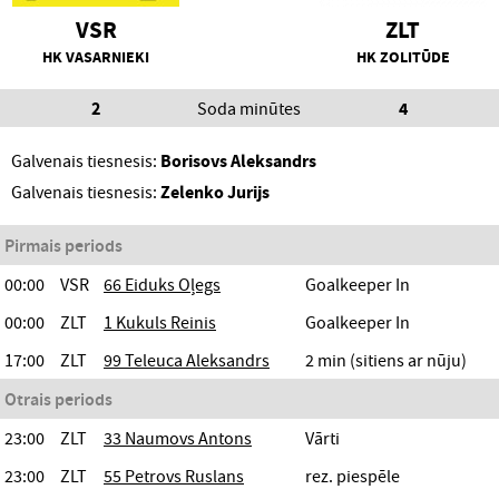
VSR
ZLT
HK VASARNIEKI
HK ZOLITŪDE
2
Soda minūtes
4
Galvenais tiesnesis:
Borisovs Aleksandrs
Galvenais tiesnesis:
Zelenko Jurijs
Pirmais periods
00:00
VSR
66 Eiduks Oļegs
Goalkeeper In
00:00
ZLT
1 Kukuls Reinis
Goalkeeper In
17:00
ZLT
99 Teleuca Aleksandrs
2 min (sitiens ar nūju)
Otrais periods
23:00
ZLT
33 Naumovs Antons
Vārti
23:00
ZLT
55 Petrovs Ruslans
rez. piespēle