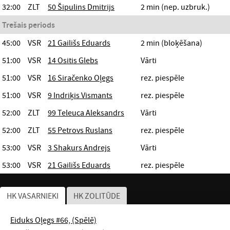
32:00
ZLT
50 Šipulins Dmitrijs
2 min (nep. uzbruk.)
Trešais periods
45:00
VSR
21 Gailišs Eduards
2 min (bloķēšana)
51:00
VSR
14 Ositis Glebs
Vārti
51:00
VSR
16 Siračenko Oļegs
rez. piespēle
51:00
VSR
9 Indriķis Vismants
rez. piespēle
52:00
ZLT
99 Teleuca Aleksandrs
Vārti
52:00
ZLT
55 Petrovs Ruslans
rez. piespēle
53:00
VSR
3 Shakurs Andrejs
Vārti
53:00
VSR
21 Gailišs Eduards
rez. piespēle
HK VASARNIEKI
HK ZOLITŪDE
Eiduks Oļegs #66, (Spēlē)