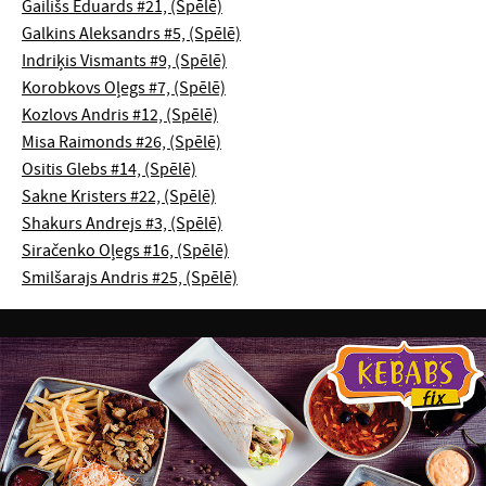
Gailišs Eduards #21, (Spēlē)
Galkins Aleksandrs #5, (Spēlē)
Indriķis Vismants #9, (Spēlē)
Korobkovs Oļegs #7, (Spēlē)
Kozlovs Andris #12, (Spēlē)
Misa Raimonds #26, (Spēlē)
Ositis Glebs #14, (Spēlē)
Sakne Kristers #22, (Spēlē)
Shakurs Andrejs #3, (Spēlē)
Siračenko Oļegs #16, (Spēlē)
Smilšarajs Andris #25, (Spēlē)