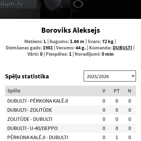
Boroviks Aleksejs
Metiens:
L
Augums:
1.66 m
Svars:
72 kg
Dzimšanas gads:
1981
Vecums:
44 g.
Komanda:
DUBULTI
Vārti:
0
Piespēles:
1
Noradījumi:
0 min
Spēļu statistika
Spēle
V
PT
N
DUBULTI - PĒRKONA KALĒJI
0
0
0
DUBULTI - ZOLITŪDE
0
0
0
ZOLITŪDE - DUBULTI
0
0
0
DUBULTI - U-40/DEPPO
0
0
0
PĒRKONA KALĒJI - DUBULTI
0
1
0