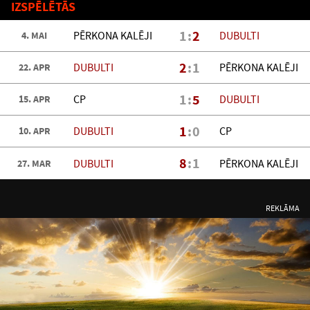
IZSPĒLĒTĀS
1:
2
PĒRKONA KALĒJI
DUBULTI
4. MAI
2
:1
DUBULTI
PĒRKONA KALĒJI
22. APR
1:
5
CP
DUBULTI
15. APR
1
:0
DUBULTI
CP
10. APR
8
:1
DUBULTI
PĒRKONA KALĒJI
27. MAR
REKLĀMA