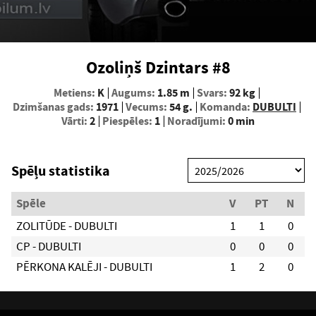
Ozoliņš Dzintars #8
Metiens:
K
Augums:
1.85 m
Svars:
92 kg
Dzimšanas gads:
1971
Vecums:
54 g.
Komanda:
DUBULTI
Vārti:
2
Piespēles:
1
Noradījumi:
0 min
Spēļu statistika
Spēle
V
PT
N
ZOLITŪDE - DUBULTI
1
1
0
CP - DUBULTI
0
0
0
PĒRKONA KALĒJI - DUBULTI
1
2
0