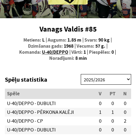
Vanags Valdis #85
Metiens:
L
Augums:
1.85 m
Svars:
90 kg
Dzimšanas gads:
1968
Vecums:
57 g.
Komanda:
U-40/DEPPO
Vārti:
1
Piespēles:
0
Noradījumi:
8 min
Spēļu statistika
Spēle
V
PT
N
U-40/DEPPO - DUBULTI
0
0
0
U-40/DEPPO - PĒRKONA KALĒJI
1
1
0
U-40/DEPPO - CP
0
0
2
U-40/DEPPO - DUBULTI
0
0
0